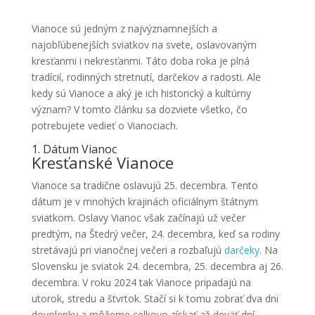
Vianoce sú jedným z najvýznamnejších a
najobľúbenejších sviatkov na svete, oslavovaným
kresťanmi i nekresťanmi. Táto doba roka je plná
tradícií, rodinných stretnutí, darčekov a radosti. Ale
kedy sú Vianoce a aký je ich historický a kultúrny
význam? V tomto článku sa dozviete všetko, čo
potrebujete vedieť o Vianociach.
1. Dátum Vianoc
Kresťanské Vianoce
Vianoce sa tradične oslavujú 25. decembra. Tento
dátum je v mnohých krajinách oficiálnym štátnym
sviatkom. Oslavy Vianoc však začínajú už večer
predtým, na Štedrý večer, 24. decembra, keď sa rodiny
stretávajú pri vianočnej večeri a rozbaľujú
darčeky
. Na
Slovensku je sviatok 24. decembra, 25. decembra aj 26.
decembra. V roku 2024 tak Vianoce pripadajú na
utorok, stredu a štvrtok. Stačí si k tomu zobrať dva dni
dovolenky a môžeme celkovo získať až deväť dní