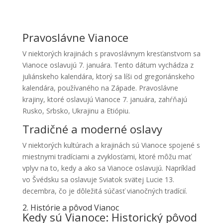
Pravoslávne Vianoce
V niektorých krajinách s pravoslávnym kresťanstvom sa
Vianoce oslavujú 7. januára. Tento dátum vychádza z
juliánskeho kalendára, ktorý sa líši od gregoriánskeho
kalendára, používaného na Západe. Pravoslávne
krajiny, ktoré oslavujú Vianoce 7. januára, zahŕňajú
Rusko, Srbsko, Ukrajinu a Etiópiu.
Tradičné a moderné oslavy
V niektorých kultúrach a krajinách sú Vianoce spojené s
miestnymi tradíciami a zvyklosťami, ktoré môžu mať
vplyv na to, kedy a ako sa Vianoce oslavujú. Napríklad
vo Švédsku sa oslavuje Sviatok svätej Lucie 13.
decembra, čo je dôležitá súčasť vianočných tradícií.
2. Histórie a pôvod Vianoc
Kedy sú Vianoce: Historický pôvod