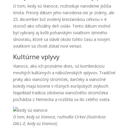
O tom, kedy sú Vianoce, rozhoduje narodenie Ježiša
Krista. Presný dátum jeho narodenia nie je známy, ale
25. december bol zvolený kresťanskou cirkvou v 4.
storočí ako oficiálny deň osláv. Tento dátum mohol
byť vybraný aj kvôli pohanským sviatkom zimného
slnovratu, ktoré sa slávili okolo tohto času a novým
sviatkom sa chceli získať noví veriaci.
Kultúrne vplyvy
Vianoce, ako ich poznáme dnes, sú kombináciou
mnohých kultúrnych a náboženských vplyvov. Tradičné
prvky ako vianočný stromček, darčeky a vianočné
koledy majú korene v rôznych európskych zvykoch.
Napríklad tradícia zdobenia vianočného stromčeka
pochádza z Nemecka a rozšírila sa do celého sveta.
O tom, kedy sú Vianoce, rozhodla Cirkev (Ilustrácia:
DALL-E, kedy sú Vianoce)