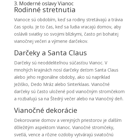
3. Moderné oslavy Vianoc
Rodinné stretnutia
Vianoce sú obdobím, keď sa rodiny stretávajú a trávia
čas spolu. Je to čas, keď sa ľudia vracajú domov, aby
oslávili sviatky so svojimi blízkymi, často pri bohatej
vianočnej večeri a výmene darčekov.
Darčeky a Santa Claus
Darčeky sú neoddeliteľnou súčasťou Vianoc. V
mnohých krajinách nosí darčeky deťom Santa Claus
alebo jeho regionálne obdoby, ako sú napríklad
Ježiško, Dedo Mráz alebo Sinterklaas. Vianočné
darčeky sú často uložené pod vianočným stromčekom
a rozbaľujú sa na Štedrý večer alebo na Vianočný deň.
Vianočné dekorácie
Dekorovanie domov a verejných priestorov je ďalším
dôležitým aspektom Vianoc. Vianočné stromčeky,
svetlá, vence a rôzne ozdoby vytvárajú sviatočnú