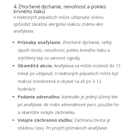
4. Zhoršené dýchanie, nevoľnosť a pokles
krvného tlaku
V niektorých prípadoch môže uštipnutie včelou
spôsobiť závažnú alergickú reakciu známu ako
anafylaxia:
Príznaky anafylaxie:
Zhoršené dýchanie, veľký
opuch slizníc, nevoľnosť, pokles krvného tlaku a
zrýchlený tep sú varovné signály.
Okamžitá akcia:
Anafylaxia sa môže rozvinúť do 15
minút po uštipnutí. V niektorých prípadoch môže byť
reakcia oneskorená a objaviť sa až po 3-12
hodinách.
Podanie adrenalínu:
Adrenalín je jediný účinný liek
pri anafylaxii. Ak máte adrenalínové pero, použite ho
a okamžite volajte záchranku.
Volajte záchrannú službu:
Záchrana života je
otázkou času. Pri prvých príznakoch anafylaxie