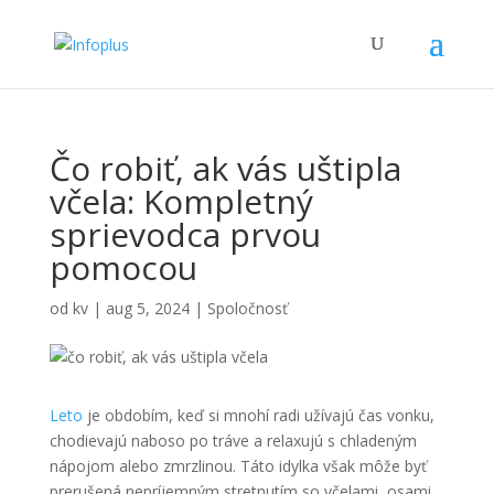
Čo robiť, ak vás uštipla
včela: Kompletný
sprievodca prvou
pomocou
od
kv
|
aug 5, 2024
|
Spoločnosť
Leto
je obdobím, keď si mnohí radi užívajú čas vonku,
chodievajú naboso po tráve a relaxujú s chladeným
nápojom alebo zmrzlinou. Táto idylka však môže byť
prerušená nepríjemným stretnutím so včelami, osami