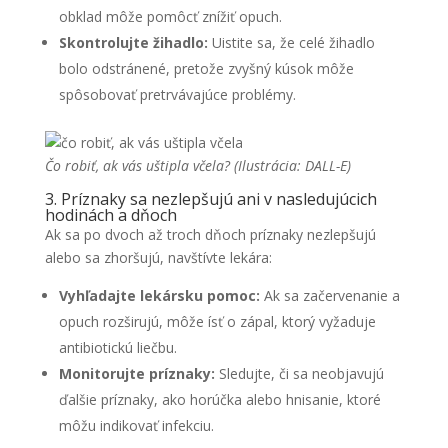
obklad môže pomôcť znížiť opuch.
Skontrolujte žihadlo:
Uistite sa, že celé žihadlo
bolo odstránené, pretože zvyšný kúsok môže
spôsobovať pretrvávajúce problémy.
Čo robiť, ak vás uštipla včela? (Ilustrácia: DALL-E)
3. Príznaky sa nezlepšujú ani v nasledujúcich
hodinách a dňoch
Ak sa po dvoch až troch dňoch príznaky nezlepšujú
alebo sa zhoršujú, navštívte lekára:
Vyhľadajte lekársku pomoc:
Ak sa začervenanie a
opuch rozširujú, môže ísť o zápal, ktorý vyžaduje
antibiotickú liečbu.
Monitorujte príznaky:
Sledujte, či sa neobjavujú
ďalšie príznaky, ako horúčka alebo hnisanie, ktoré
môžu indikovať infekciu.