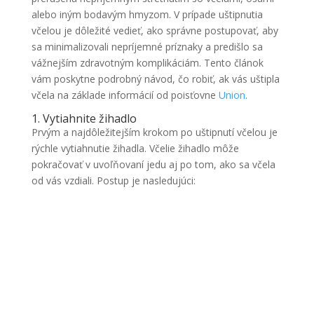
alebo iným bodavým hmyzom. V prípade uštipnutia
včelou je dôležité vedieť, ako správne postupovať, aby
sa minimalizovali nepríjemné príznaky a predišlo sa
vážnejším zdravotným komplikáciám. Tento článok
vám poskytne podrobný návod, čo robiť, ak vás uštipla
včela na základe informácií od poisťovne
Union
.
1. Vytiahnite žihadlo
Prvým a najdôležitejším krokom po uštipnutí včelou je
rýchle vytiahnutie žihadla. Včelie žihadlo môže
pokračovať v uvoľňovaní jedu aj po tom, ako sa včela
od vás vzdiali. Postup je nasledujúci: