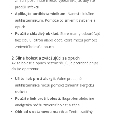
žihadla postihnuté miesto vydezinfikujte, aby ste
predišli infekcii.
Aplikujte antihistaminikum:
Naneste lokálne
antihistaminikum. Pomôže to zmierniť svrbenie a
opuch.
Použite chladivý obklad:
Staré mamy odporúčajú
tiež cibuľu, citrón alebo ocot, ktoré môžu pomôcť
zmierniť bolesť a opuch.
2. Silná bolesť a zväčšujúci sa opuch
Ak sa bolesť a opuch nezmierňujú, je potrebné prijať
ďalšie opatrenia:
Užite liek proti alergii:
Voľne predajné
antihistaminiká môžu pomôcť zmierniť alergickú
reakciu.
Použite liek proti bolesti:
Ibuprofén alebo iné
analgetiká môžu zmierniť bolesť a zápal.
Obklad s octanovou masťou:
Tento tradičný