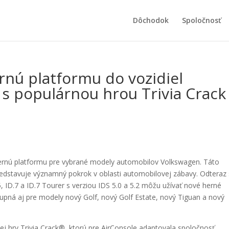
Dôchodok
Spoločnosť
rnú platformu do vozidiel
s populárnou hrou Trivia Crack
 hernú platformu pre vybrané modely automobilov Volkswagen. Táto
redstavuje významný pokrok v oblasti automobilovej zábavy. Odteraz 
, ID.7 a ID.7 Tourer s verziou IDS 5.0 a 5.2 môžu užívať nové herné
tupná aj pre modely nový Golf, nový Golf Estate, nový Tiguan a nový
nej hry Trivia Crack®, ktorú pre AirConsole adaptovala spoločnosť