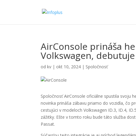
AirConsole prináša he
Volkswagen, debutuje 
od
kv
|
okt 10, 2024
|
Spoločnosť
Spoločnosť AirConsole oficiálne spustila svoju
novinka prináša zábavu priamo do vozidla, čo p
cestujúci v modeloch Volkswagen ID.3, ID.4, ID.5
zážitky. Ešte v tomto roku bude táto služba dos
Passat.
Súčasťou tejto integrácie je aj príchod legendár