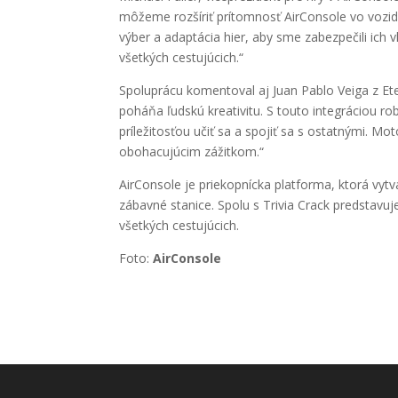
môžeme rozšíriť prítomnosť AirConsole vo vozid
výber a adaptácia hier, aby sme zabezpečili ich 
všetkých cestujúcich.“
Spoluprácu komentoval aj Juan Pablo Veiga z Eter
poháňa ľudskú kreativitu. S touto integráciou 
príležitosťou učiť sa a spojiť sa s ostatnými. 
obohacujúcim zážitkom.“
AirConsole je priekopnícka platforma, ktorá vy
zábavné stanice. Spolu s Trivia Crack predstavuj
všetkých cestujúcich.
Foto:
AirConsole