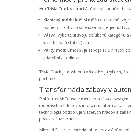
Hra Trivia Crack v rámci AirConsole ponúka tri 
Klasický mód
: Hráči si môžu otestovať svoj
odmeny. Tento mód je ideálny pre jednotlivco
Výzva
: Vyberte si svoju obľúbenú kategóriu a
ktorí hľadajú stálu výzvu.
Party mód
: Umožňuje zapojiť až 5 hráčov do s
priateľmi a rodinou.
Trivia Crack je dostupná v šiestich jazykoch, čo
pochádza.
Transformácia zábavy v auto
Platforma AirConsole mení vozidlá Volkswagen
mobilných telefónov s infotainmentom auta sken
technológia podporuje viacerých hráčov a zábavu
počas státia vozidla.
Michael Fuller, viceprezident pre hry v AirConso