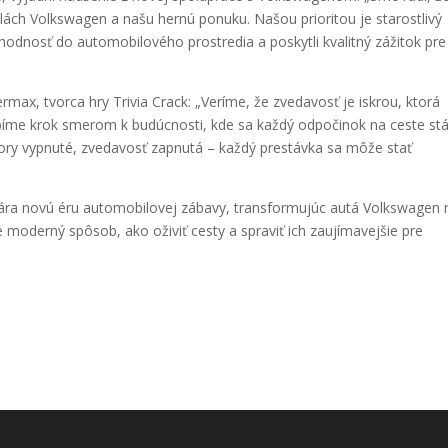
lách Volkswagen a našu hernú ponuku. Našou prioritou je starostlivý
vhodnosť do automobilového prostredia a poskytli kvalitný zážitok pre
max, tvorca hry Trivia Crack: „Veríme, že zvedavosť je iskrou, ktorá
robíme krok smerom k budúcnosti, kde sa každý odpočinok na ceste st
Motory vypnuté, zvedavosť zapnutá – každý prestávka sa môže stať
tvára novú éru automobilovej zábavy, transformujúc autá Volkswagen 
e moderný spôsob, ako oživiť cesty a spraviť ich zaujímavejšie pre