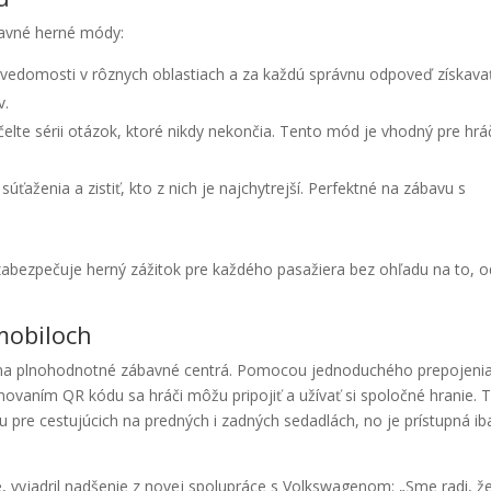
hlavné herné módy:
e vedomosti v rôznych oblastiach a za každú správnu odpoveď získava
v.
 čelte sérii otázok, ktoré nikdy nekončia. Tento mód je vhodný pre hrá
úťaženia a zistiť, kto z nich je najchytrejší. Perfektné na zábavu s
 zabezpečuje herný zážitok pre každého pasažiera bez ohľadu na to, o
mobiloch
 na plnohodnotné zábavné centrá. Pomocou jednoduchého prepojeni
ovaním QR kódu sa hráči môžu pripojiť a užívať si spoločné hranie. 
 pre cestujúcich na predných i zadných sedadlách, no je prístupná ib
le, vyjadril nadšenie z novej spolupráce s Volkswagenom: „Sme radi, ž