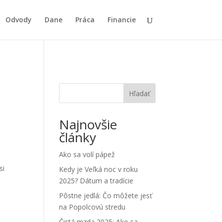
Odvody
Dane
Práca
Financie
Hľadať
Najnovšie
články
Ako sa volí pápež
si
Kedy je Veľká noc v roku
2025? Dátum a tradície
Pôstne jedlá: Čo môžete jesť
na Popolcovú stredu
Čistá mzda 2025: Ako sa