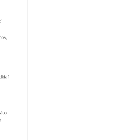
ť
čov,
dkiaľ
a
Táto
a
e