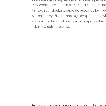
Play.Works. Trivia Crack patrí medzi najobľúben
Tentokrát prichádza priamo do automobilov, kde 
AirConsole využíva technológiu dvojitej obrazov
zobrazí hru. Tento intuitívny a zapájajúcí syst
čakaní na dobitie vozidla.
Herné módy pre každú situáci