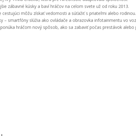
ejšie zábavné kúsky a baví hráčov na celom svete už od roku 2013.
cestujúci môžu získať vedomosti a súťažiť s priateľmi alebo rodinou
ky – smartfóny slúžia ako ovládače a obrazovka infotainmentu vo voz
ém ponúka hráčom nový spôsob, ako sa zabaviť počas prestávok alebo 
u